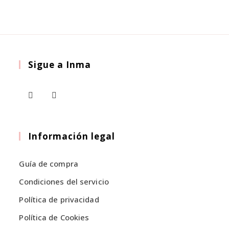
variantes.
elegir
en
Las
la
opciones
página
de
se
producto
pueden
elegir
Sigue a Inma
en
la
página
de
producto
Se
Se
abre
abre
en
en
Información legal
una
una
nueva
nueva
Guía de compra
pestaña
pestaña
Condiciones del servicio
Política de privacidad
Política de Cookies