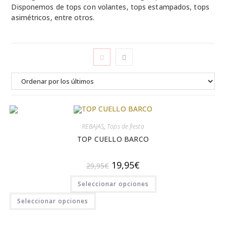
Disponemos de tops con volantes, tops estampados, tops
asimétricos, entre otros.
REBAJAS
,
Tops de fiesta
TOP CUELLO BARCO
El
El
19,95
€
29,95
€
precio
precio
original
actual
Este
Seleccionar opciones
era:
es:
producto
29,95€.
19,95€.
tiene
Este
múltiples
Seleccionar opciones
variantes.
producto
Las
tiene
opciones