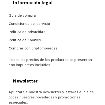
en
en
Información legal
una
una
nueva
nueva
Guía de compra
pestaña
pestaña
Condiciones del servicio
Política de privacidad
Política de Cookies
Comprar con criptomonedas
Todos los precios de los productos se presentan
con impuestos incluidos.
Newsletter
Apúntate a nuestra newsletter y estarás al día de
todas nuestras novedades y promociones
especiales.