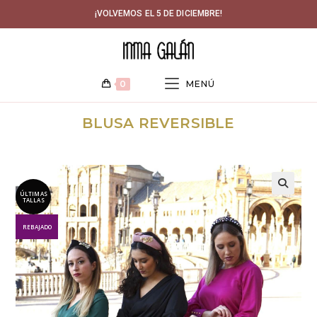
Ir
¡VOLVEMOS EL 5 DE DICIEMBRE!
al
contenido
0
MENÚ
BLUSA REVERSIBLE
ÚLTIMAS
🔍
TALLAS
REBAJADO