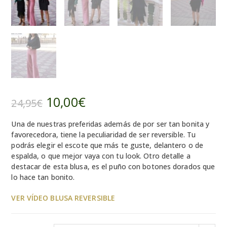
10,00
€
El
El
24,95
€
precio
precio
original
actual
era:
es:
Una de nuestras preferidas además de por ser tan bonita y
24,95€.
10,00€.
favorecedora, tiene la peculiaridad de ser reversible. Tu
podrás elegir el escote que más te guste, delantero o de
espalda, o que mejor vaya con tu look. Otro detalle a
destacar de esta blusa, es el puño con botones dorados que
lo hace tan bonito.
VER VÍDEO BLUSA REVERSIBLE