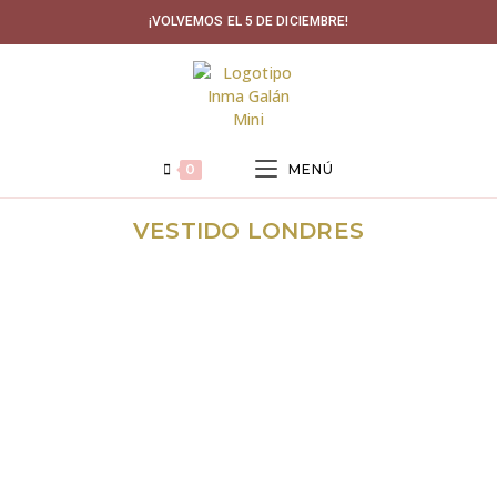
Ir
¡VOLVEMOS EL 5 DE DICIEMBRE!
al
contenido
0
MENÚ
VESTIDO LONDRES
ÚLTIMAS
TALLAS
REBAJADO