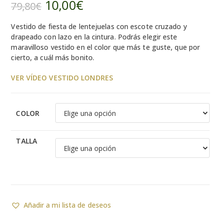
10,00
€
El
El
79,80
€
precio
precio
original
actual
era:
es:
Vestido de fiesta de lentejuelas con escote cruzado y
79,80€.
10,00€.
drapeado con lazo en la cintura. Podrás elegir este
maravilloso vestido en el color que más te guste, que por
cierto, a cuál más bonito.
VER VÍDEO VESTIDO LONDRES
COLOR
TALLA
Añadir a mi lista de deseos