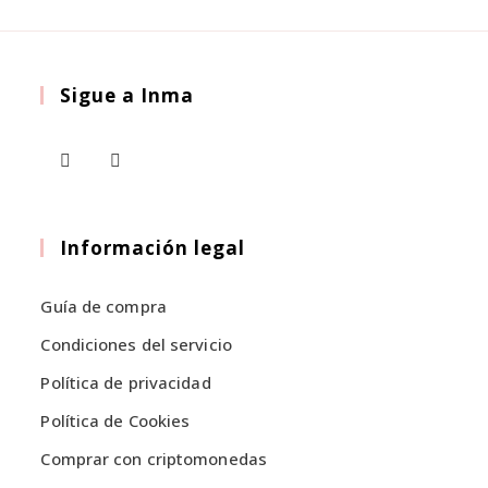
opciones
página
de
se
producto
pueden
elegir
Sigue a Inma
en
la
página
de
producto
Se
Se
abre
abre
en
en
Información legal
una
una
nueva
nueva
Guía de compra
pestaña
pestaña
Condiciones del servicio
Política de privacidad
Política de Cookies
Comprar con criptomonedas