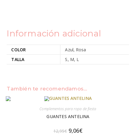
Información adicional
COLOR
Azul, Rosa
TALLA
S, M, L
También te recomendamos…
Complementos para ropa de fiesta
GUANTES ANTELINA
El
El
9,06
€
12,95
€
precio
precio