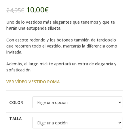
10,00
€
El
El
24,95
€
precio
precio
original
actual
era:
es:
Uno de lo vestidos más elegantes que tenemos y que te
24,95€.
10,00€.
harán una estupenda silueta.
Con escote redondo y los botones también de terciopelo
que recorren todo el vestido, marcarás la diferencia como
invitada.
Además, el largo midi te aportará un extra de elegancia y
sofisticación.
VER VÍDEO VESTIDO ROMA
COLOR
TALLA