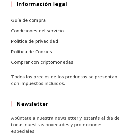
en
en
Información legal
una
una
nueva
nueva
Guía de compra
pestaña
pestaña
Condiciones del servicio
Política de privacidad
Política de Cookies
Comprar con criptomonedas
Todos los precios de los productos se presentan
con impuestos incluidos.
Newsletter
Apúntate a nuestra newsletter y estarás al día de
todas nuestras novedades y promociones
especiales.