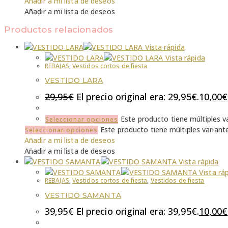
Añadir a mi lista de deseos
Añadir a mi lista de deseos
Productos relacionados
Vista rápida
Vista rápida
REBAJAS
,
Vestidos cortos de fiesta
VESTIDO LARA
29,95
€
El precio original era: 29,95€.
10,00
€
Este producto tiene múltiples v
Seleccionar opciones
Este producto tiene múltiples variant
Seleccionar opciones
Añadir a mi lista de deseos
Añadir a mi lista de deseos
Vista rápida
Vista rá
REBAJAS
,
Vestidos cortos de fiesta
,
Vestidos de fiesta
VESTIDO SAMANTA
39,95
€
El precio original era: 39,95€.
10,00
€