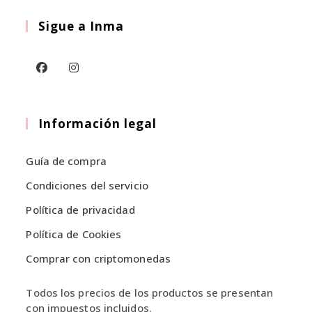
elegir
Sigue a Inma
en
la
página
de
producto
Se
Se
abre
abre
en
en
Información legal
una
una
nueva
nueva
Guía de compra
pestaña
pestaña
Condiciones del servicio
Política de privacidad
Política de Cookies
Comprar con criptomonedas
Todos los precios de los productos se presentan
con impuestos incluidos.