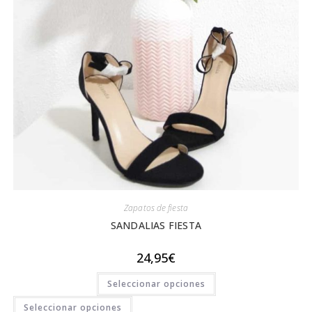
Zapatos de fiesta
SANDALIAS FIESTA
24,95
€
Este
Seleccionar opciones
producto
tiene
Este
múltiples
Seleccionar opciones