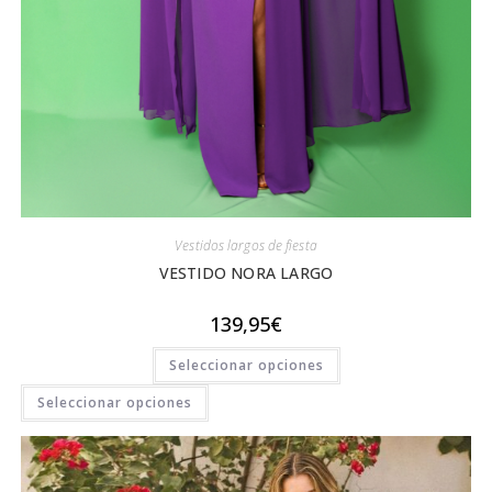
Vestidos largos de fiesta
VESTIDO NORA LARGO
139,95
€
Este
Seleccionar opciones
producto
tiene
Este
múltiples
Seleccionar opciones
variantes.
producto
Las
tiene
opciones
se
múltiples
pueden
variantes.
elegir