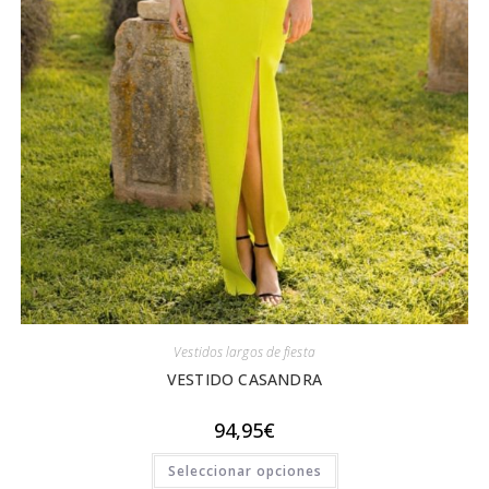
Vestidos largos de fiesta
VESTIDO CASANDRA
94,95
€
Este
Seleccionar opciones
producto