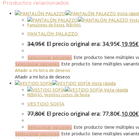
Productos relacionados
Vista rápi
Vista
Pantalones de fiesta
,
REBAJAS
PANTALÓN PALAZZO
34,95
€
El precio original era: 34,95€.
19,95
€
Este producto tiene múltiples v
Seleccionar opciones
Este producto tiene múltiples variant
Seleccionar opciones
Añadir a mi lista de deseos
Añadir a mi lista de deseos
Vista rápida
Vista rápida
REBAJAS
,
Vestidos cortos de fiesta
VESTIDO SOFÍA
77,80
€
El precio original era: 77,80€.
10,00
€
Este producto tiene múltiples v
Seleccionar opciones
Este producto tiene múltiples variant
Seleccionar opciones