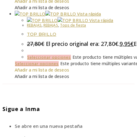
Añadir a mi lista de deseos
Añadir a mi lista de deseos
Vista rápida
Vista rápida
REBAJAS
,
REBAJAS
,
Tops de fiesta
TOP BRILLO
27,80
€
El precio original era: 27,80€.
9,95
€
E
Este producto tiene múltiples v
Seleccionar opciones
Este producto tiene múltiples variant
Seleccionar opciones
Añadir a mi lista de deseos
Añadir a mi lista de deseos
Sigue a Inma
Se abre en una nueva pestaña