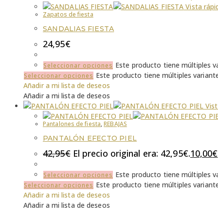
Vista rápi
Zapatos de fiesta
SANDALIAS FIESTA
24,95
€
Este producto tiene múltiples v
Seleccionar opciones
Este producto tiene múltiples variant
Seleccionar opciones
Añadir a mi lista de deseos
Añadir a mi lista de deseos
Vist
Pantalones de fiesta
,
REBAJAS
PANTALÓN EFECTO PIEL
42,95
€
El precio original era: 42,95€.
10,00
€
Este producto tiene múltiples v
Seleccionar opciones
Este producto tiene múltiples variant
Seleccionar opciones
Añadir a mi lista de deseos
Añadir a mi lista de deseos