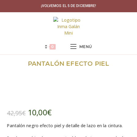
Ir
¡VOLVEMOS EL 5 DE DICIEMBRE!
al
contenido
0
MENÚ
PANTALÓN EFECTO PIEL
ÚLTIMAS
TALLAS
REBAJADO
10,00
€
El
El
42,95
€
precio
precio
original
actual
era:
es:
Pantalón negro efecto piel y detalle de lazo en la cintura.
42,95€.
10,00€.