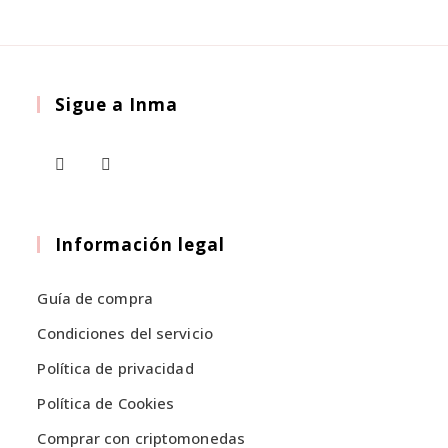
en
Las
la
opciones
página
de
se
producto
pueden
elegir
Sigue a Inma
en
la
página
de
producto
Se
Se
abre
abre
en
en
Información legal
una
una
nueva
nueva
Guía de compra
pestaña
pestaña
Condiciones del servicio
Política de privacidad
Política de Cookies
Comprar con criptomonedas